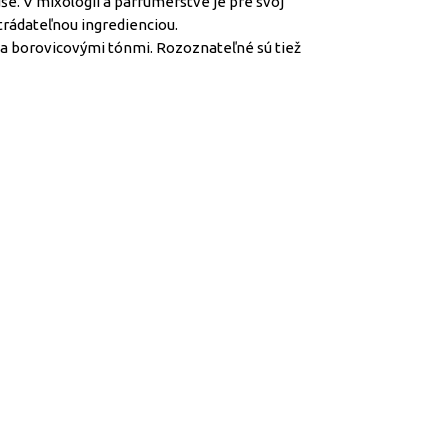
še. V mixológii a parfumérstve je pre svoj
trádateľnou ingredienciou.
 a borovicovými tónmi. Rozoznateľné sú tiež