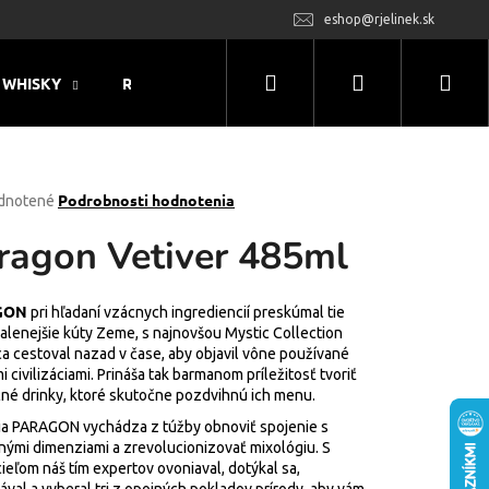
eshop@rjelinek.sk
Hľadať
Prihlásenie
Nák
WHISKY
RUM
MONIN
LIKÉRY & OSTATNÝ 
koš
rné
Podrobnosti hodnotenia
dnotené
enie
ragon Vetiver 485ml
tu
GON
pri hľadaní vzácnych ingrediencií preskúmal tie
alenejšie kúty Zeme, s najnovšou Mystic Collection
čiek.
a cestoval nazad v čase, aby objavil vône používané
 civilizáciami. Prináša tak barmanom príležitosť tvoriť
čné drinky, ktoré skutočne pozdvihnú ich menu.
ia PARAGON vychádza z túžby obnoviť spojenie s
nými dimenziami a zrevolucionizovať mixológiu. S
ieľom náš tím expertov ovoniaval, dotýkal sa,