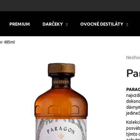
PREMIUM
DARČEKY
OVOCNÉ DESTILÁTY
Čo potrebujete nájsť?
er 485ml
Prieme
Neoho
HĽADAŤ
hodnot
Pa
produk
je
0,0
Odporúčame
z
PARA
5
najvzdi
hviezdi
dokonc
dávnymi
jedine
Kolekc
posvät
týmto c