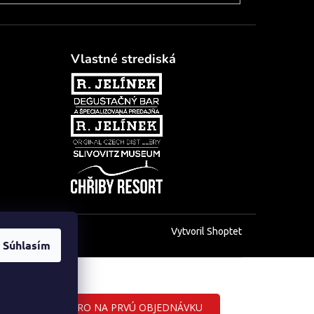
Vlastné strediská
Vytvoril Shoptet
Súhlasím
ZĽAVA 5 EURO NA PRVÚ OBJEDNÁVKU