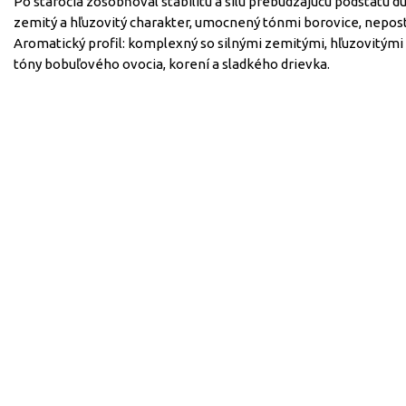
Po stáročia zosobňoval stabilitu a silu prebúdzajúcu podstatu du
zemitý a hľuzovitý charakter, umocnený tónmi borovice, nepos
Aromatický profil: komplexný so silnými zemitými, hľuzovitými
tóny bobuľového ovocia, korení a sladkého drievka.