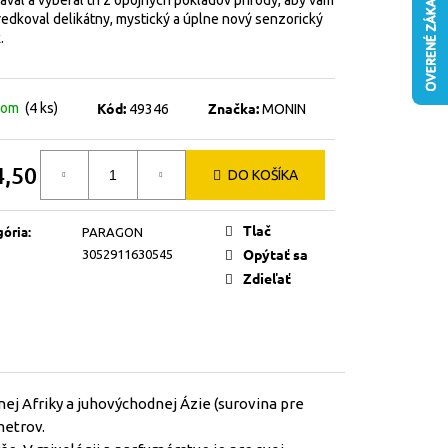
val a vyberal tri z opojných pokladov prírody, aby vám
redkoval delikátny, mystický a úplne nový senzorický
.
Kód:
Značka:
dom
(4 ks)
49346
MONIN
4,50
DO KOŠÍKA
otková
Tlač
gória
:
PARAGON
Opýtať sa
3052911630545
Zdieľať
nej Afriky a juhovýchodnej Ázie (surovina pre
metrov.