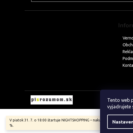
Infor
Verno
Obch
Rekla
Podmi
Konta
Tento web p
vyjadrujete 
V piatok 31. 7. o 18:00 štartuje NIGHTSHOPPING – nakupujte so zľavami až
Nastaven
%.