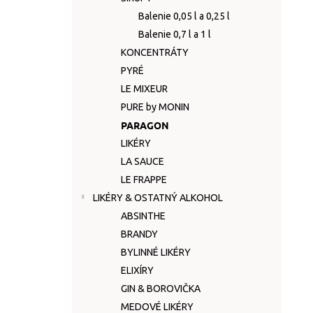
Balenie 0,05 l a 0,25 l
Balenie 0,7 l a 1 l
KONCENTRÁTY
PYRÉ
LE MIXEUR
PURE by MONIN
PARAGON
LIKÉRY
LA SAUCE
LE FRAPPE
LIKÉRY & OSTATNÝ ALKOHOL
ABSINTHE
BRANDY
BYLINNÉ LIKÉRY
ELIXÍRY
GIN & BOROVIČKA
MEDOVÉ LIKÉRY