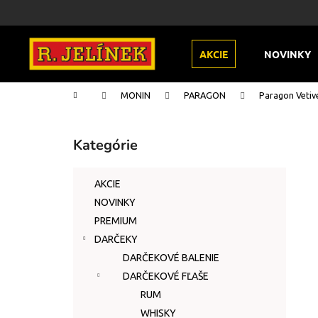
K
Prejsť
na
o
obsah
Späť
Späť
š
AKCIE
NOVINKY
do
do
í
k
obchodu
obchodu
Domov
MONIN
PARAGON
Paragon Vetiv
B
o
Kategórie
Preskočiť
č
kategórie
n
AKCIE
ý
NOVINKY
p
PREMIUM
a
DARČEKY
n
DARČEKOVÉ BALENIE
e
DARČEKOVÉ FĽAŠE
l
RUM
WHISKY