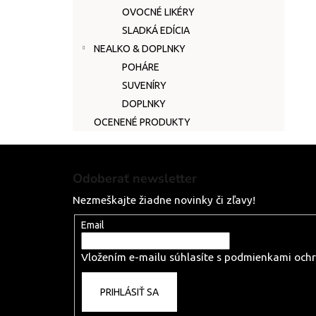
OVOCNÉ LIKÉRY
SLADKÁ EDÍCIA
NEALKO & DOPLNKY
POHÁRE
SUVENÍRY
DOPLNKY
OCENENÉ PRODUKTY
Z
á
Odoberať newsletter
p
Nezmeškajte žiadne novinky či zľavy!
ä
t
Email
i
Vložením e-mailu súhlasíte s
podmienkami ochr
e
PRIHLÁSIŤ SA