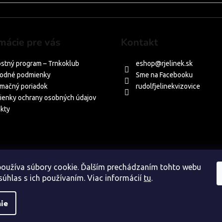
mácie pre vás
Kontakt
stný program – Trnkoklub
eshop
@
rjelinek.sk
odné podmienky
Sme na Facebooku
mačný poriadok
rudolfjelinekvizovice
enky ochrany osobných údajov
kty
oužíva súbory cookie. Ďalším prechádzaním tohto webu
súhlas s ich používaním. Viac informácií
tu
.
 30
ie