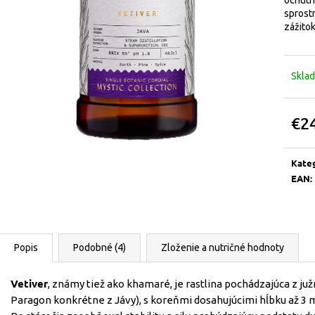
ochutná
sprost
zážitok
Skla
€2
Jedn
cena:
Kate
EAN
:
Popis
Podobné (4)
Zloženie a nutričné hodnoty
Vetiver
, známy tiež ako khamaré, je rastlina pochádzajúca z juž
Paragon konkrétne z Jávy), s koreňmi dosahujúcimi hĺbku až 3 