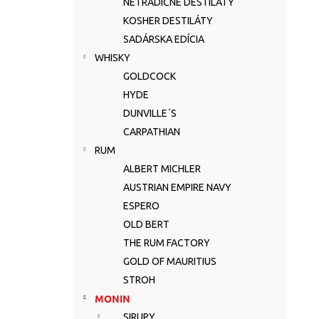
NETRADIČNÉ DESTILÁTY
KOSHER DESTILÁTY
SADÁRSKA EDÍCIA
WHISKY
GOLDCOCK
HYDE
DUNVILLE´S
CARPATHIAN
RUM
ALBERT MICHLER
AUSTRIAN EMPIRE NAVY
ESPERO
OLD BERT
THE RUM FACTORY
GOLD OF MAURITIUS
STROH
MONIN
SIRUPY