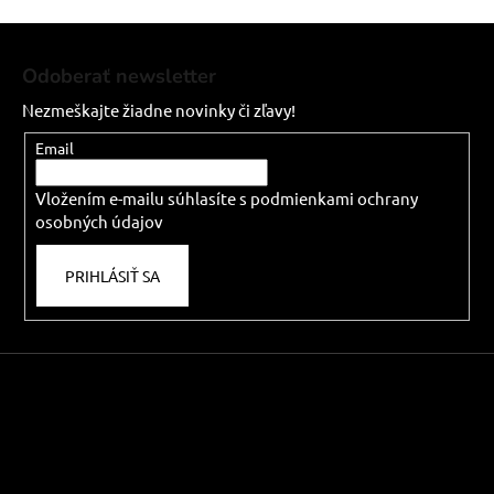
v
Z
l
á
á
Odoberať newsletter
d
p
a
Nezmeškajte žiadne novinky či zľavy!
ä
c
t
Email
i
i
e
Vložením e-mailu súhlasíte s
podmienkami ochrany
e
p
osobných údajov
r
v
PRIHLÁSIŤ SA
k
y
v
ý
p
i
s
u