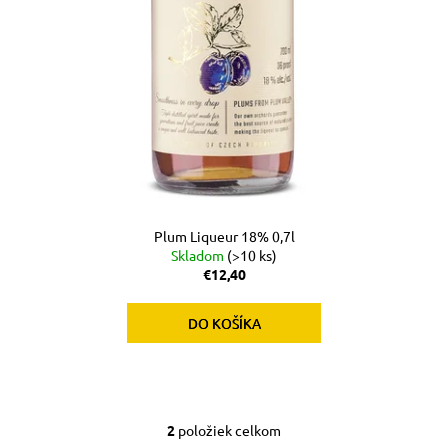
Plum Liqueur 18% 0,7l
Skladom
(>10 ks)
€12,40
DO KOŠÍKA
2
položiek celkom
O