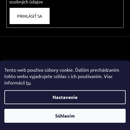
osobných údajov
r
v
PRIHLÁSIŤ SA
k
y
v
ý
p
i
s
u
Tento web používa súbory cookie. Ďalším prechádzaním
tohto webu vyjadrujete súhlas s ich používaním. Viac
informácií
tu
.
Informácie pre vás
Nastavenie
Vernostný program – Trnkoklub
Súhlasím
Obchodné podmienky
Reklamačný poriadok
Podmienky ochrany osobných údajov