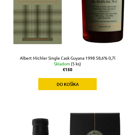
č
a
m
e
Albert Michler Single Cask Guyana 1998 58,6% 0,7l
Skladom
(5 ks)
€150
DO KOŠÍKA