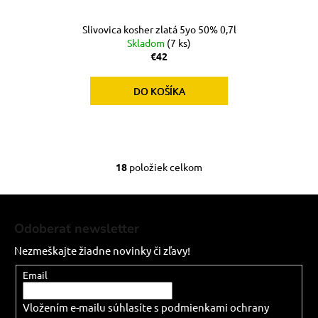
Slivovica kosher zlatá 5yo 50% 0,7l
Skladom
(7 ks)
€42
DO KOŠÍKA
18
položiek celkom
O
v
Z
l
á
á
Odoberať newsletter
d
p
a
Nezmeškajte žiadne novinky či zľavy!
ä
c
t
Email
i
i
e
Vložením e-mailu súhlasíte s
podmienkami ochrany
e
p