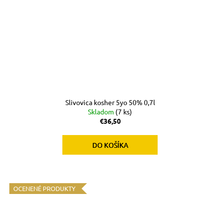
Slivovica kosher 5yo 50% 0,7l
Skladom
(7 ks)
€36,50
DO KOŠÍKA
OCENENÉ PRODUKTY