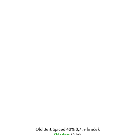
Old Bert Spiced 40% 0,7l + hrnček
Skladom
(2 ks)