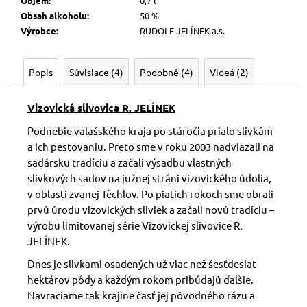
Objem
:
0,7 l
Obsah alkoholu
:
50 %
Výrobce
:
RUDOLF JELÍNEK a.s.
Popis
Súvisiace (4)
Podobné (4)
Videá (2)
Vizovická slivovica R. JELÍNEK
Podnebie valašského kraja po stáročia prialo slivkám
a ich pestovaniu. Preto sme v roku 2003 nadviazali na
sadársku tradíciu a začali výsadbu vlastných
slivkových sadov na južnej stráni vizovického údolia,
v oblasti zvanej Těchlov. Po piatich rokoch sme obrali
prvú úrodu vizovických sliviek a začali novú tradíciu –
výrobu limitovanej série Vizovickej slivovice R.
JELÍNEK.
Dnes je slivkami osadených už viac než šesťdesiat
hektárov pôdy a každým rokom pribúdajú ďalšie.
Navraciame tak krajine časť jej pôvodného rázu a