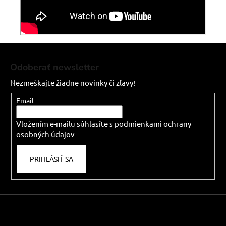
Z
á
Odoberať newsletter
p
Nezmeškajte žiadne novinky či zľavy!
ä
t
Email
i
Vložením e-mailu súhlasíte s
podmienkami ochrany
e
osobných údajov
PRIHLÁSIŤ SA