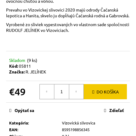
č
ovocnou chuťou a vôňou.
a
Prevahu vo Vizovickej slivovici 2020 majú odrody Čačanská
m
lepotica a Hanita, skvelo ju dopĺňajú Čačanská rodná a Gabrovská.
e
Vyrobené zo sliviek vypestovaných vo vlastnom sade spoločnosti
RUDOLF JELÍNEK vo Vizoviciach.
Skladom
(9 ks)
Kód:
05811
Značka:
R. JELÍNEK
€49
DO KOŠÍKA
Jednotková
cena:
Opýtať sa
Zdieľať
Kategória
:
Vizovická slivovica
EAN
:
8595198856345