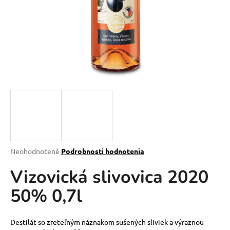
á
j
s
ť
?
HĽADAŤ
Priemerné
Neohodnotené
Podrobnosti hodnotenia
hodnotenie
O
Vizovická slivovica 2020
produktu
d
je
p
50% 0,7l
0,0
o
z
r
5
ú
hviezdičiek.
Destilát so zreteľným náznakom sušených sliviek a výraznou