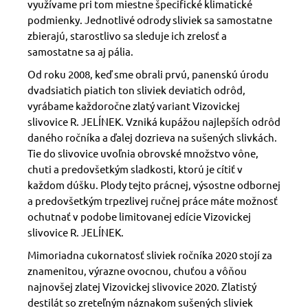
využívame pri tom miestne špecifické klimatické
podmienky. Jednotlivé odrody sliviek sa samostatne
zbierajú, starostlivo sa sleduje ich zrelosť a
samostatne sa aj pália.
Od roku 2008, keď sme obrali prvú, panenskú úrodu
dvadsiatich piatich ton sliviek deviatich odrôd,
vyrábame každoročne zlatý variant Vizovickej
slivovice R. JELÍNEK. Vzniká kupážou najlepších odrôd
daného ročníka a ďalej dozrieva na sušených slivkách.
Tie do slivovice uvoľnia obrovské množstvo vône,
chuti a predovšetkým sladkosti, ktorú je cítiť v
každom dúšku. Plody tejto prácnej, výsostne odbornej
a predovšetkým trpezlivej ručnej práce máte možnosť
ochutnať v podobe limitovanej edície Vizovickej
slivovice R. JELÍNEK.
Mimoriadna cukornatosť sliviek ročníka 2020 stojí za
znamenitou, výrazne ovocnou, chuťou a vôňou
najnovšej zlatej Vizovickej slivovice 2020. Zlatistý
destilát so zreteľným náznakom sušených sliviek