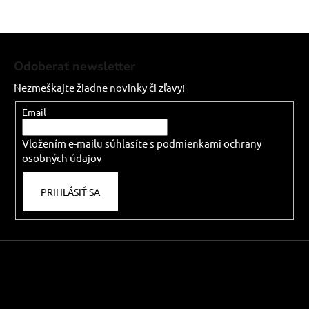
Z
á
Odoberať newsletter
p
Nezmeškajte žiadne novinky či zľavy!
ä
t
Email
i
Vložením e-mailu súhlasíte s
podmienkami ochrany
e
osobných údajov
PRIHLÁSIŤ SA