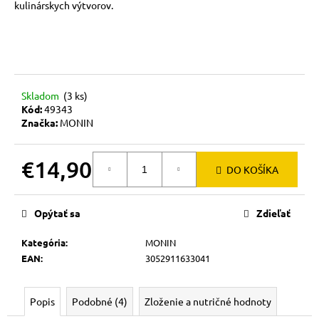
č
kulinárskych výtvorov.
a
m
e
Skladom
(3 ks)
Kód:
49343
Značka:
MONIN
€14,90
DO KOŠÍKA
Jednotková
cena:
Opýtať sa
Zdieľať
Kategória
:
MONIN
EAN
:
3052911633041
Popis
Podobné (4)
Zloženie a nutričné hodnoty