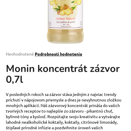
á
j
s
ť
?
Priemerné
Neohodnotené
Podrobnosti hodnotenia
hodnotenie
Monin koncentrát zázvor
produktu
HĽADAŤ
je
0,7l
0,0
z
5
O
hviezdičiek.
V posledných rokoch sa zázvor stáva jedným z najviac trendy
d
príchutí v nápojovom priemysle a dnes je nevyhnutnou zložkou
p
mnohých aplikácií. Náš zázvorový koncentrát prináša do vašich
tvorivých receptov to najlepšie zo zázvoru - pikantnú chuť,
o
bylinné tóny a kyslosť. Rozpútajte svoju kreativitu a vytvárajte
r
lahodné nealkoholické koktaily, koktaily, citrónové limonády,
ú
štipľavé prírodné infúzie a pozdvihnite úroveň vašich