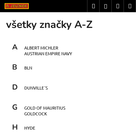
K
Prejsť
Hľadať
Náku
M
Prihláseni
na
o
obsah
Späť
Späť
košík
š
všetky značky A-Z
í
Č
k
o
A
p
ALBERT MICHLER
AUSTRIAN EMPIRE NAVY
o
t
B
BLN
r
e
D
b
DUNVILLE´S
u
j
G
GOLD OF MAURITIUS
e
GOLDCOCK
t
H
e
HYDE
n