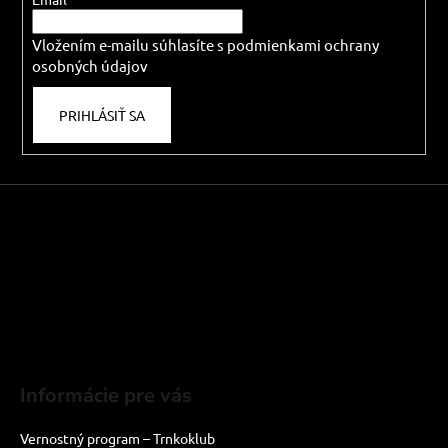
t
č
i
a
m
Vložením e-mailu súhlasíte s
podmienkami ochrany
e
e
osobných údajov
PRIHLÁSIŤ SA
Informácie pre vás
Vernostný program – Trnkoklub