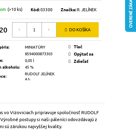
Kód:
Značka:
dom
(>10 ks)
03300
R. JELÍNEK
,20
DO KOŠÍKA
otková
Tlač
gória
:
MINIATÚRY
Opýtať sa
8594000873303
m
:
0,05 l
Zdieľať
h alkoholu
:
45 %
RUDOLF JELÍNEK
bce
:
a.s.
 vás vo Vizoviciach pripravuje spoločnosť RUDOLF
 Výrobné postupy si naši páleníci odovzdávajú z
 sú zárukou najvyššej kvality.