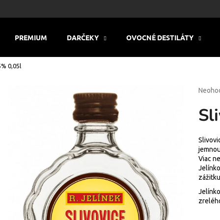
PREMIUM
DARČEKY
OVOCNÉ DESTILÁTY
Čo potrebujete nájsť?
5% 0,05l
Prieme
Neoho
HĽADAŤ
hodnot
Sl
produk
je
0,0
Odporúčame
z
Slivovi
5
jemnou
hviezdi
Viac ne
Jelínk
zážitku
Jelínko
zreléh