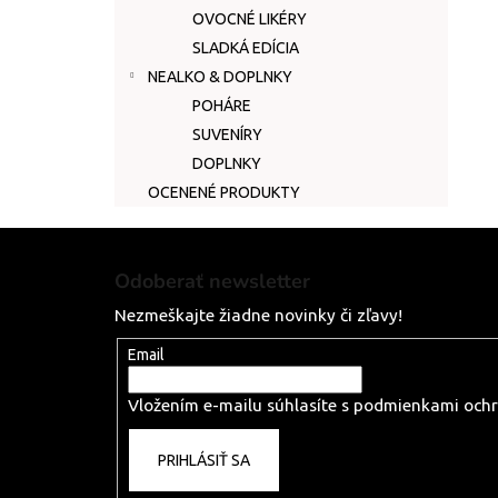
OVOCNÉ LIKÉRY
SLADKÁ EDÍCIA
NEALKO & DOPLNKY
POHÁRE
SUVENÍRY
DOPLNKY
OCENENÉ PRODUKTY
Z
á
Odoberať newsletter
p
Nezmeškajte žiadne novinky či zľavy!
ä
t
Email
i
Vložením e-mailu súhlasíte s
podmienkami ochr
e
PRIHLÁSIŤ SA