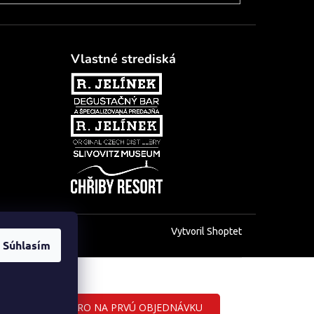
Vlastné strediská
Vytvoril Shoptet
Súhlasím
ZĽAVA 5 EURO NA PRVÚ OBJEDNÁVKU