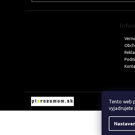
Infor
Verno
Obch
Rekla
Podmi
Konta
Tento web p
vyjadrujete 
Nastaven