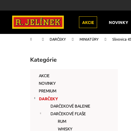
K
Prejsť
na
o
obsah
Späť
Späť
š
AKCIE
NOVINKY
do
do
í
k
obchodu
obchodu
Domov
DARČEKY
MINIATÚRY
Slivovica 4
B
o
Kategórie
Preskočiť
č
kategórie
n
AKCIE
ý
NOVINKY
p
PREMIUM
a
DARČEKY
n
DARČEKOVÉ BALENIE
e
DARČEKOVÉ FĽAŠE
l
RUM
WHISKY