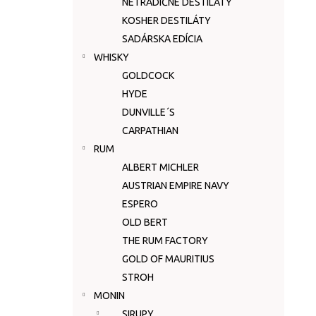
NETRADIČNÉ DESTILÁTY
KOSHER DESTILÁTY
SADÁRSKA EDÍCIA
WHISKY
GOLDCOCK
HYDE
DUNVILLE´S
CARPATHIAN
RUM
ALBERT MICHLER
AUSTRIAN EMPIRE NAVY
ESPERO
OLD BERT
THE RUM FACTORY
GOLD OF MAURITIUS
STROH
MONIN
SIRUPY