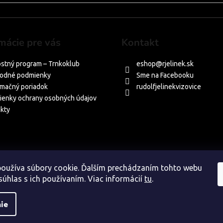
mácie pre vás
Kontakt
stný program – Trnkoklub
eshop
@
rjelinek.sk
odné podmienky
Sme na Facebooku
mačný poriadok
rudolfjelinekvizovice
enky ochrany osobných údajov
kty
oužíva súbory cookie. Ďalším prechádzaním tohto webu
súhlas s ich používaním. Viac informácií
tu
.
ie