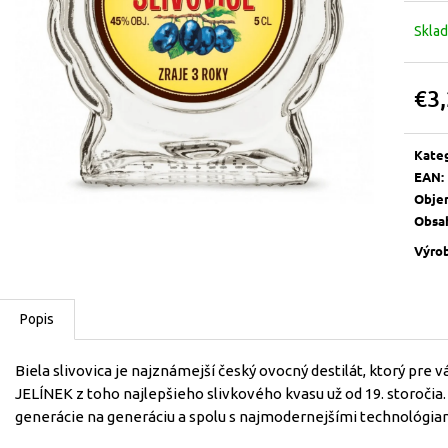
Skla
€3
Jedn
cena:
Kate
EAN
:
Obje
Obsa
Výro
Popis
Biela slivovica je najznámejší český ovocný destilát, ktorý pre
JELÍNEK z toho najlepšieho slivkového kvasu už od 19. storočia.
generácie na generáciu a spolu s najmodernejšími technológiami