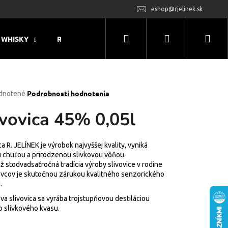
eshop@rjelinek.sk
Hľadať
Prihlásenie
Nák
WHISKY
RUM
MONIN
LIKÉRY & OSTATNÝ 
koš
rné
Podrobnosti hodnotenia
dnotené
enie
ivovica 45% 0,05l
tu
ca R. JELÍNEK je výrobok najvyššej kvality, vyniká
 chuťou a prirodzenou slivkovou vôňou.
čiek.
ž stodvadsaťročná tradícia výroby slivovice v rodine
ovcov je skutočnou zárukou kvalitného senzorického
.
va slivovica sa vyrába trojstupňovou destiláciou
o slivkového kvasu.