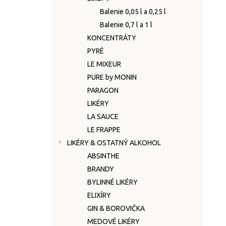
Balenie 0,05 l a 0,25 l
Balenie 0,7 l a 1 l
KONCENTRÁTY
PYRÉ
LE MIXEUR
PURE by MONIN
PARAGON
LIKÉRY
LA SAUCE
LE FRAPPE
LIKÉRY & OSTATNÝ ALKOHOL
ABSINTHE
BRANDY
BYLINNÉ LIKÉRY
ELIXÍRY
GIN & BOROVIČKA
MEDOVÉ LIKÉRY