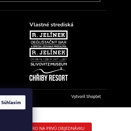
Vlastné strediská
Vytvoril Shoptet
Súhlasím
ZĽAVA 5 EURO NA PRVÚ OBJEDNÁVKU