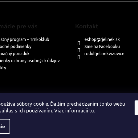
mácie pre vás
Kontakt
stný program – Trnkoklub
eshop
@
rjelinek.sk
odné podmienky
Sme na Facebooku
mačný poriadok
rudolfjelinekvizovice
enky ochrany osobných údajov
kty
oužíva súbory cookie. Ďalším prechádzaním tohto webu
súhlas s ich používaním. Viac informácií
tu
.
ie