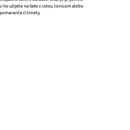
si ho užijete na ľade s colou, tonicom alebo
pomaranča či limety.