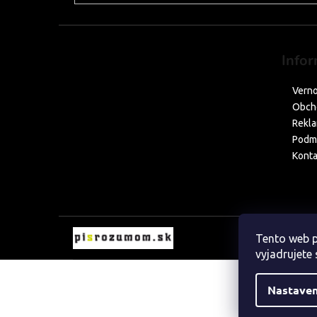
Infor
Verno
Obch
Rekla
Podmi
Konta
Tento web p
vyjadrujete 
Nastaven