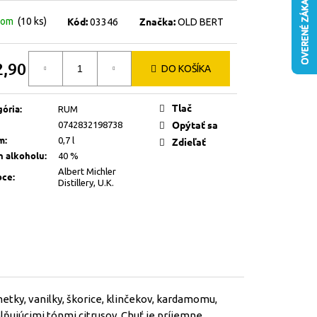
Kód:
Značka:
dom
(10 ks)
03346
OLD BERT
2,90
DO KOŠÍKA
otková
Tlač
gória
:
RUM
Opýtať sa
0742832198738
m
:
0,7 l
Zdieľať
h alkoholu
:
40 %
Albert Michler
bce
:
Distillery, U.K.
etky, vanilky, škorice, klinčekov, kardamomu,
lňujúcimi tónmi citrusov. Chuť je príjemne