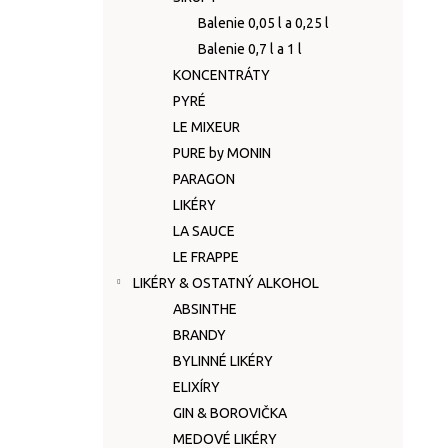
Balenie 0,05 l a 0,25 l
Balenie 0,7 l a 1 l
KONCENTRÁTY
PYRÉ
LE MIXEUR
PURE by MONIN
PARAGON
LIKÉRY
LA SAUCE
LE FRAPPE
LIKÉRY & OSTATNÝ ALKOHOL
ABSINTHE
BRANDY
BYLINNÉ LIKÉRY
ELIXÍRY
GIN & BOROVIČKA
MEDOVÉ LIKÉRY