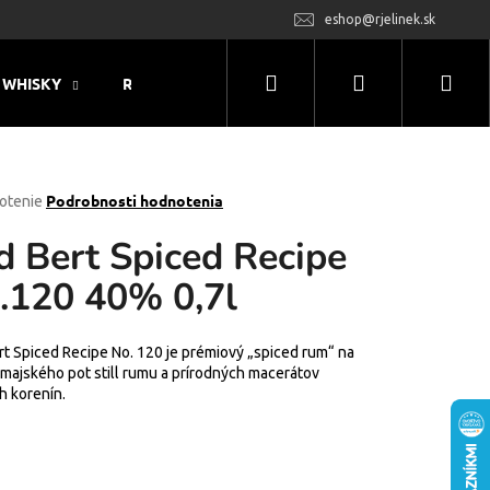
eshop@rjelinek.sk
Hľadať
Prihlásenie
Nák
WHISKY
RUM
MONIN
LIKÉRY & OSTATNÝ 
koš
rné
Podrobnosti hodnotenia
otenie
enie
d Bert Spiced Recipe
tu
.120 40% 0,7l
čiek.
rt Spiced Recipe No. 120 je prémiový „spiced rum“ na
amajského pot still rumu a prírodných macerátov
h korenín.