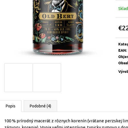
Skla
€2
Jedn
cena:
Kate
EAN
:
Obje
Obsa
Výro
Popis
Podobné (4)
100 % prírodný macerát z rôznych korenín (vrátane perzskej lim
zázvoru, korenia). Vonia veľmi intenzívne, typicky rumovo s dop