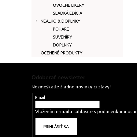
OVOCNÉ LIKÉRY
SLADKÁ EDÍCIA
NEALKO & DOPLNKY
POHÁRE
SUVENÍRY
DOPLNKY
OCENENÉ PRODUKTY
Z
á
Odoberať newsletter
p
Nezmeškajte žiadne novinky či zľavy!
ä
t
Email
i
Vložením e-mailu súhlasíte s
podmienkami ochr
e
PRIHLÁSIŤ SA