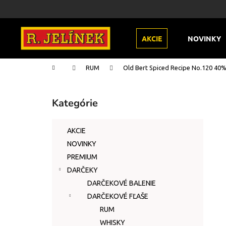
K
Prejsť
na
o
obsah
Späť
Späť
š
AKCIE
NOVINKY
do
do
í
k
obchodu
obchodu
Domov
RUM
Old Bert Spiced Recipe No.120 40% 
B
o
Kategórie
Preskočiť
č
kategórie
n
AKCIE
ý
NOVINKY
p
PREMIUM
a
DARČEKY
n
DARČEKOVÉ BALENIE
e
DARČEKOVÉ FĽAŠE
l
RUM
WHISKY