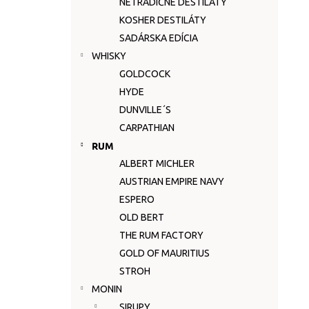
NETRADIČNÉ DESTILÁTY
KOSHER DESTILÁTY
SADÁRSKA EDÍCIA
WHISKY
GOLDCOCK
HYDE
DUNVILLE´S
CARPATHIAN
RUM
ALBERT MICHLER
AUSTRIAN EMPIRE NAVY
ESPERO
OLD BERT
THE RUM FACTORY
GOLD OF MAURITIUS
STROH
MONIN
SIRUPY