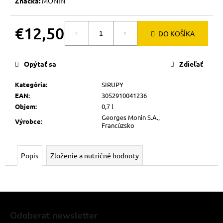
č
Značka:
MONIN
a
m
€12,50
e
DO KOŠÍKA
Jednotková
cena:
Opýtať sa
Zdieľať
Kategória
:
SIRUPY
EAN
:
3052910041236
Objem
:
0,7 l
Georges Monin S.A.,
Výrobce
:
Francúzsko
Popis
Zloženie a nutričné hodnoty
Z
á
Odoberať newsletter