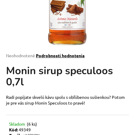
á
j
s
ť
?
Priemerné
Neohodnotené
Podrobnosti hodnotenia
hodnotenie
Monin sirup speculoos
produktu
HĽADAŤ
je
0,7l
0,0
z
5
O
hviezdičiek.
Radi popíjate skvelú kávu spolu s obľúbenou sušienkou? Potom
d
je pre vás sirup Monin Speculoos to pravé!
p
o
r
Skladom
(6 ks)
ú
Kód:
49349