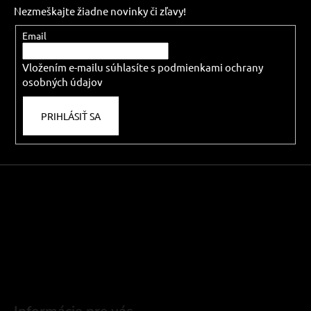
p
Nezmeškajte žiadne novinky či zľavy!
ä
t
Email
i
Vložením e-mailu súhlasíte s
podmienkami ochrany
e
osobných údajov
PRIHLÁSIŤ SA