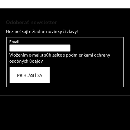
Z
á
Odoberať newsletter
p
Nezmeškajte žiadne novinky či zľavy!
ä
t
Email
i
Vložením e-mailu súhlasíte s
podmienkami ochrany
e
osobných údajov
PRIHLÁSIŤ SA