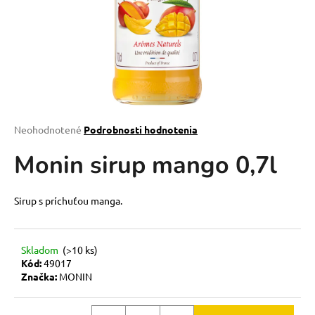
á
j
s
ť
?
Priemerné
Neohodnotené
Podrobnosti hodnotenia
hodnotenie
Monin sirup mango 0,7l
produktu
HĽADAŤ
je
0,0
z
Sirup s príchuťou manga.
5
O
hviezdičiek.
d
Skladom
(>10 ks)
p
Kód:
49017
o
Značka:
MONIN
r
ú