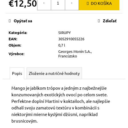
č
€12,50
DO KOŠÍKA
a
Jednotková
m
cena:
e
Opýtať sa
Zdieľať
Kategória
:
SIRUPY
EAN
:
3052910055226
Objem
:
0,7 l
Georges Monin S.A.,
Výrobce
:
Francúzsko
Popis
Zloženie a nutričné hodnoty
Mango je jablkom trópov a jedným z najbežnejšie
konzumovaných exotických ovocí po celom svete.
Perfektne doplní Martini v koktailoch, ale najlepšie
odhalí svoju zamatovú textúru v kombinácii s
niektorými mierne kyslými džúsmi, napríklad
brusnicovým.