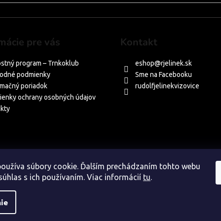
mácie pre vás
Kontakt
stný program – Trnkoklub
eshop
@
rjelinek.sk
odné podmienky
Sme na Facebooku
mačný poriadok
rudolfjelinekvizovice
enky ochrany osobných údajov
kty
oužíva súbory cookie. Ďalším prechádzaním tohto webu
súhlas s ich používaním. Viac informácií
tu
.
ie