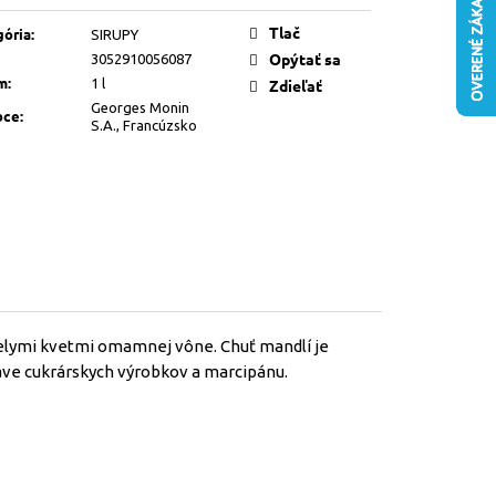
Tlač
gória
:
SIRUPY
Opýtať sa
3052910056087
m
:
1 l
Zdieľať
Georges Monin
bce
:
S.A., Francúzsko
elymi kvetmi omamnej vône. Chuť mandlí je
rave cukrárskych výrobkov a marcipánu.