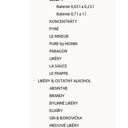
Balenie 0,05 l a 0,25 l
Balenie 0,7 l a 1 l
KONCENTRÁTY
PYRÉ
LE MIXEUR
PURE by MONIN
PARAGON
LIKÉRY
LA SAUCE
LE FRAPPE
LIKÉRY & OSTATNÝ ALKOHOL
ABSINTHE
BRANDY
BYLINNÉ LIKÉRY
ELIXÍRY
GIN & BOROVIČKA
MEDOVÉ LIKÉRY