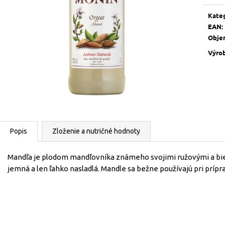
cena:
Kate
EAN
:
Obje
Výro
Popis
Zloženie a nutričné hodnoty
Mandľa je plodom mandľovníka známeho svojimi ružovými a bi
jemná a len ľahko nasladlá. Mandle sa bežne používajú pri príp