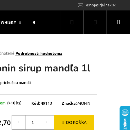
eshop@rjelinek.sk
Hľadať
Prihlásenie
Nák
WHISKY
RUM
MONIN
LIKÉRY & OSTATNÝ 
koš
rné
Podrobnosti hodnotenia
dnotené
enie
nin sirup mandľa 1l
tu
 príchuťou mandlí.
čiek.
Kód:
Značka:
dom
(>10 ks)
49113
MONIN
2,70
DO KOŠÍKA
otková