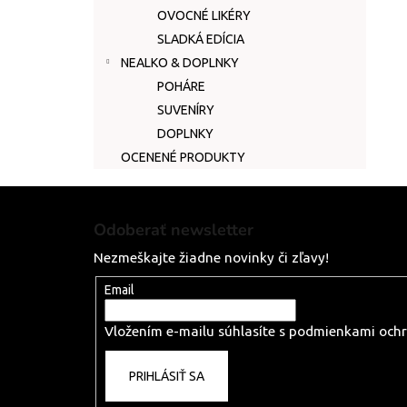
OVOCNÉ LIKÉRY
SLADKÁ EDÍCIA
NEALKO & DOPLNKY
POHÁRE
SUVENÍRY
DOPLNKY
OCENENÉ PRODUKTY
Z
á
Odoberať newsletter
p
Nezmeškajte žiadne novinky či zľavy!
ä
t
Email
i
Vložením e-mailu súhlasíte s
podmienkami ochr
e
PRIHLÁSIŤ SA