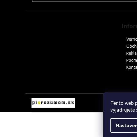
Infor
Verno
Obch
Rekla
Podmi
Konta
Tento web p
vyjadrujete 
Nastaven