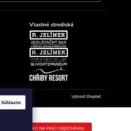
Vlastné strediská
Vytvoril Shoptet
Súhlasím
ZĽAVA 5 EURO NA PRVÚ OBJEDNÁVKU