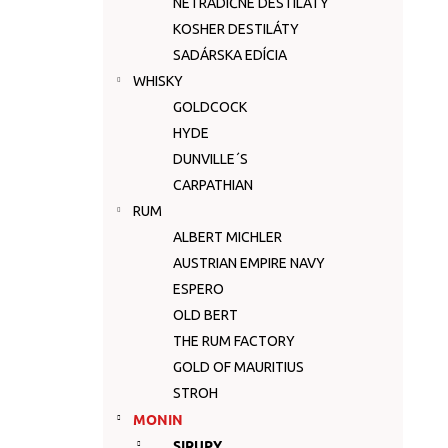
NETRADIČNÉ DESTILÁTY
KOSHER DESTILÁTY
SADÁRSKA EDÍCIA
WHISKY
GOLDCOCK
HYDE
DUNVILLE´S
CARPATHIAN
RUM
ALBERT MICHLER
AUSTRIAN EMPIRE NAVY
ESPERO
OLD BERT
THE RUM FACTORY
GOLD OF MAURITIUS
STROH
MONIN
SIRUPY