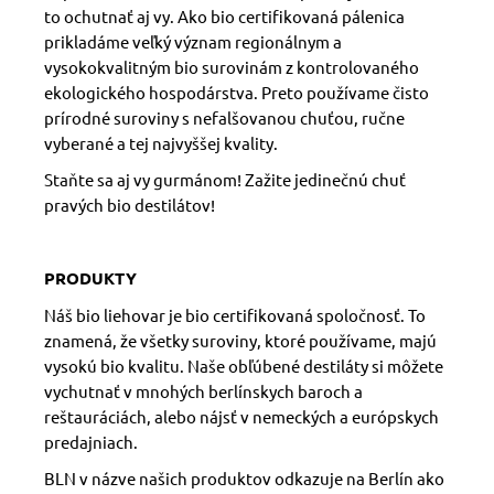
to ochutnať aj vy. Ako bio certifikovaná pálenica
prikladáme veľký význam regionálnym a
vysokokvalitným bio surovinám z kontrolovaného
ekologického hospodárstva. Preto používame čisto
prírodné suroviny s nefalšovanou chuťou, ručne
vyberané a tej najvyššej kvality.
Staňte sa aj vy gurmánom! Zažite jedinečnú chuť
pravých bio destilátov!
PRODUKTY
Náš bio liehovar je bio certifikovaná spoločnosť. To
znamená, že všetky suroviny, ktoré používame, majú
vysokú bio kvalitu. Naše obľúbené destiláty si môžete
vychutnať v mnohých berlínskych baroch a
reštauráciách, alebo nájsť v nemeckých a európskych
predajniach.
BLN v názve našich produktov odkazuje na Berlín ako