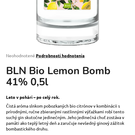
á
j
s
ť
?
Priemerné
Neohodnotené
Podrobnosti hodnotenia
hodnotenie
BLN Bio Lemon Bomb
produktu
HĽADAŤ
je
41% 0,5l
0,0
z
5
O
hviezdičiek.
Leto v pohári – po celý rok.
d
Čistá aróma slnkom pobozkaných bio citrónov v kombinácii s
p
prírodnými, ručne zbieranými rastlinnými výťažkami robí tento
o
suchý gin skutočne jedinečným. Jeho jedinečná chuť zostáva v
r
pamäti ako teplý letný deň a zaručuje nevšedný ginový zážitok
ú
bombastického druhu.