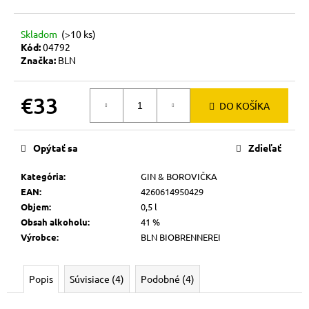
č
a
m
Skladom
(>10 ks)
e
Kód:
04792
Značka:
BLN
€33
DO KOŠÍKA
Jednotková
cena:
Opýtať sa
Zdieľať
Kategória
:
GIN & BOROVIČKA
EAN
:
4260614950429
Objem
:
0,5 l
Obsah alkoholu
:
41 %
Výrobce
:
BLN BIOBRENNEREI
Popis
Súvisiace (4)
Podobné (4)