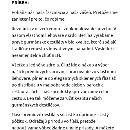
PRÍBEH:
Poháňa nás naša fascinácia a naša vášeň. Pretože sme
zanietení pre to, čo robíme.
Revolúcia v osvedčenom – zdokonaľovanie nového. V
našom vlastnom liehovare v srdci Berlína vyrábame
pravé gurmánske destiláty v bio kvalite, ktoré spájajú
tradičné remeslo s inovatívnymi nápadmi. Výsledok:
nezameniteľná chuť BLN.
Všetko z jedného zdroja. Či už ide o nákup a výber
našich prémiových surovín, spracovanie vo vlastnom
liehovare, plnenie do elegantných sklenených fliaš až
po distribúciu v maloobchode alebo v baroch a
reštauráciách –
naše produkty sprevádzame celou
cestou
. Len tak môžeme zaručiť kvalitu našich
gurmánskych destilátov.
Naše prémiové destiláty sú čisté a úprimné – čistý
pôžitok.
Odrážajú prírodu vo fľaši
, pretože
nepoužívame vôbec žiadne umelé prísady. A môžete