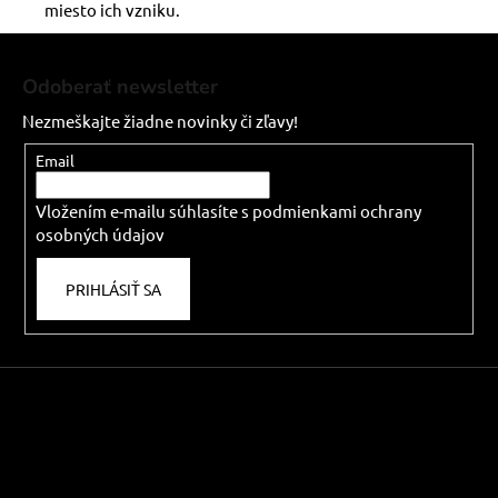
miesto ich vzniku.
Z
á
Odoberať newsletter
p
Nezmeškajte žiadne novinky či zľavy!
ä
t
Email
i
Vložením e-mailu súhlasíte s
podmienkami ochrany
e
osobných údajov
PRIHLÁSIŤ SA