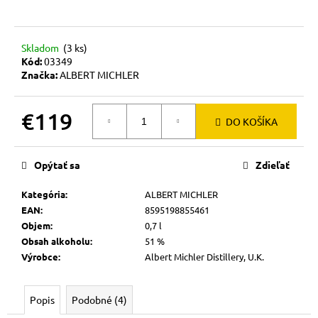
č
a
m
e
Skladom
(3 ks)
Kód:
03349
Značka:
ALBERT MICHLER
€119
DO KOŠÍKA
Jednotková
cena:
Opýtať sa
Zdieľať
Kategória
:
ALBERT MICHLER
EAN
:
8595198855461
Objem
:
0,7 l
Obsah alkoholu
:
51 %
Výrobce
:
Albert Michler Distillery, U.K.
Popis
Podobné (4)