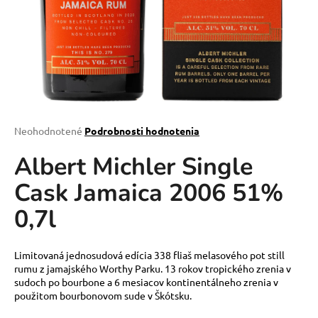
á
j
s
ť
?
Priemerné
Neohodnotené
Podrobnosti hodnotenia
hodnotenie
Albert Michler Single
produktu
HĽADAŤ
je
Cask Jamaica 2006 51%
0,0
z
0,7l
5
O
hviezdičiek.
d
p
Limitovaná jednosudová edícia 338 fliaš melasového pot still
rumu z jamajského Worthy Parku. 13 rokov tropického zrenia v
o
sudoch po bourbone a 6 mesiacov kontinentálneho zrenia v
r
použitom bourbonovom sude v Škótsku.
ú