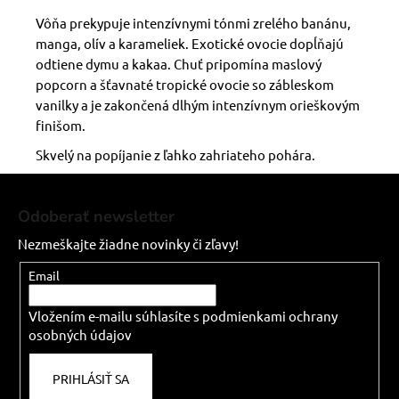
Vôňa prekypuje intenzívnymi tónmi zrelého banánu,
manga, olív a karameliek. Exotické ovocie dopĺňajú
odtiene dymu a kakaa. Chuť pripomína maslový
popcorn a šťavnaté tropické ovocie so zábleskom
vanilky a je zakončená dlhým intenzívnym orieškovým
finišom.
Skvelý na popíjanie z ľahko zahriateho pohára.
Z
á
Odoberať newsletter
p
Nezmeškajte žiadne novinky či zľavy!
ä
t
Email
i
Vložením e-mailu súhlasíte s
podmienkami ochrany
e
osobných údajov
PRIHLÁSIŤ SA